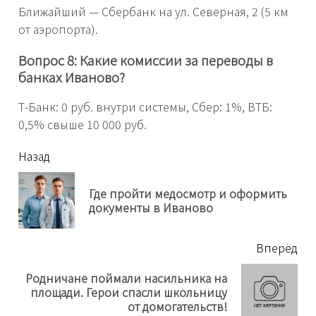
Ближайший — Сбербанк на ул. Северная, 2 (5 км
от аэропорта).
Вопрос 8: Какие комиссии за переводы в
банках Иваново?
Т-Банк: 0 руб. внутри системы, Сбер: 1%, ВТБ:
0,5% свыше 10 000 руб.
читать
Назад
еще
Где пройти медосмотр и оформить
Пр
документы в Иваново
нов
Вперёд
Родничане поймали насильника на
Next
площади. Герои спасли школьницу
post:
от домогательств!