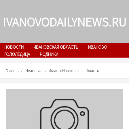
Skip
to
IVANOVODAILYNEWS.RU
content
НОВОСТИ
ИВАНОВСКАЯ ОБЛАСТЬ
ИВАНОВО
ГОЛОЛЕДИЦА
РОДНИКИ
Главная
Ивановская областьИвановская область