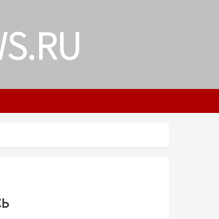
WS.RU
сь