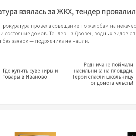
тура взялась за ЖКХ, тендер провалил
прокуратура провела совещание по жалобам на некаче
 и состояние домов. Тендер на Дворец водных видов сп
 без заявок — подрядчика не нашли.
Родничане поймали
Где купить сувениры и
насильника на площади.
Предыдущая
Next
товары в Иваново
Герои спасли школьницу
новость
post:
от домогательств!