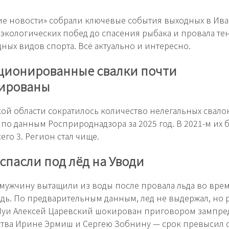
е новости» собрали ключевые события выходных в Ив
т экологических побед до спасения рыбака и провала те
ных видов спорта. Всё актуально и интересно.
ционированные свалки почти
ированы
ой области сократилось количество нелегальных свалок
, по данным Росприроднадзора за 2025 год. В 2021-м их 
его 3. Регион стал чище.
спасли под лёд на Уводи
мужчину вытащили из воды после провала льда во вре
одь. По предварительным данным, лед не выдержал, но 
Шуи Алексей Царевский шокирован приговором зампре
тва Ирине Эрмиш и Сергею Зобнину — срок превысил 