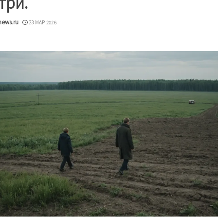
три.
news.ru
23 МАР 2026