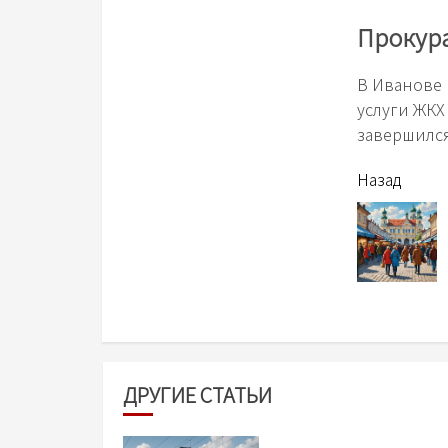
Прокура
В Иванове 
услуги ЖКХ
завершился
читать
Назад
еще
ДРУГИЕ СТАТЬИ