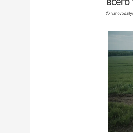
всего 
ivanovodaily