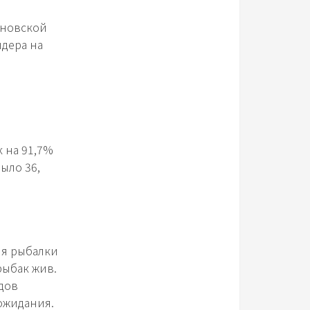
ановской
ндера на
 на 91,7%
было 36,
мя рыбалки
рыбак жив.
дов
ожидания.