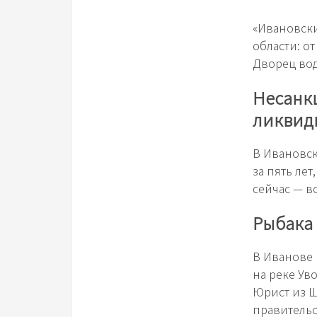
«Ивановски
области: о
Дворец вод
Несанк
ликвид
В Ивановск
за пять лет
сейчас — вс
Рыбака 
В Иванове 
на реке Ув
Юрист из 
правительс