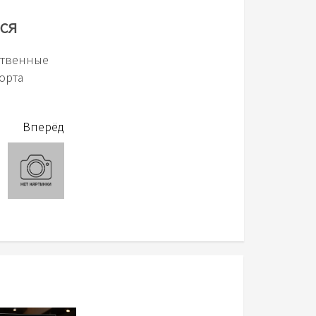
ся
ственные
орта
Вперёд