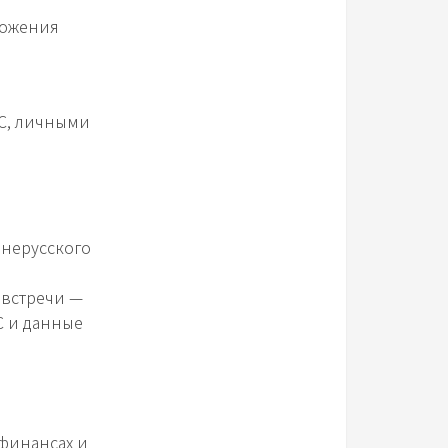
ложения
С, личными
нерусского
 встречи —
С и данные
финансах и