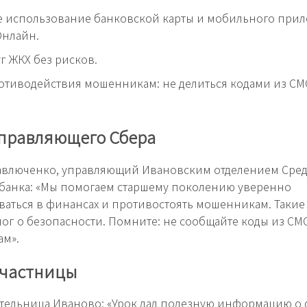
е использование банковской карты и мобильного при
Онлайн.
уг ЖКХ без рисков.
отиводействия мошенникам: не делиться кодами из СМ
управляющего Сбера
авлюченко, управляющий Ивановским отделением Сред
банка: «Мы помогаем старшему поколению уверенно
аться в финансах и противостоять мошенникам. Такие
ог о безопасности. Помните: не сообщайте коды из СМ
ам».
участницы
ительница Иваново: «Урок дал полезную информацию о 