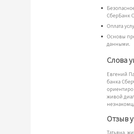
Безопасно
СберБанк 
Оплата усл
Основы пр
данными.
Слова 
Евгений П
банка Сбер
ориентиров
живой диал
незнакомц
Отзыв 
Татьяна, ж