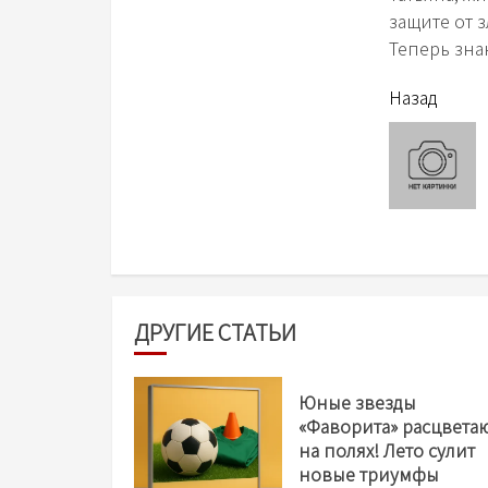
защите от 
Теперь знаю
читать
Назад
еще
ДРУГИЕ СТАТЬИ
Юные звезды
«Фаворита» расцвета
на полях! Лето сулит
новые триумфы