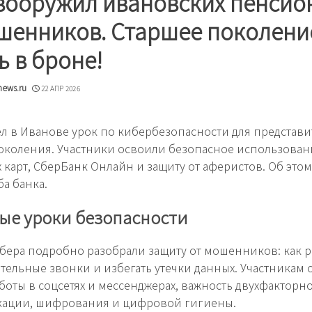
вооружил ивановских пенсио
шенников. Старшее поколени
ь в броне!
news.ru
22 АПР 2026
л в Иванове урок по кибербезопасности для представи
околения. Участники освоили безопасное использован
 карт, СберБанк Онлайн и защиту от аферистов. Об это
ба банка.
ые уроки безопасности
бера подробно разобрали защиту от мошенников: как 
тельные звонки и избегать утечки данных. Участникам
боты в соцсетях и мессенджерах, важность двухфакторн
кации, шифрования и цифровой гигиены.