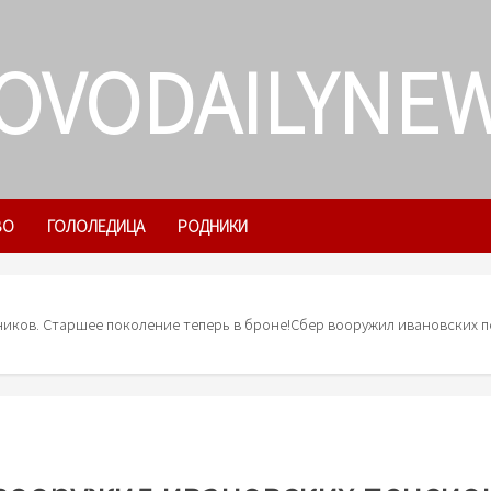
OVODAILYNE
ВО
ГОЛОЛЕДИЦА
РОДНИКИ
иков. Старшее поколение теперь в броне!
Сбер вооружил ивановских 