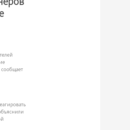
неров
е
телей
ие
м сообщает
реагировать
 объяснили
ой