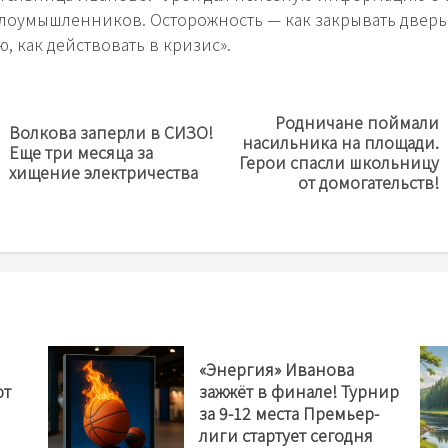
злоумышленников. Осторожность — как закрывать дверь
, как действовать в кризис».
Родничане поймали
Волкова заперли в СИЗО!
насильника на площади.
Предыдущая
Next
Еще три месяца за
Герои спасли школьницу
новость
post:
хищение электричества
от домогательств!
«Энергия» Иванова
ют
зажжёт в финале! Турнир
за 9-12 места Премьер-
лиги стартует сегодня