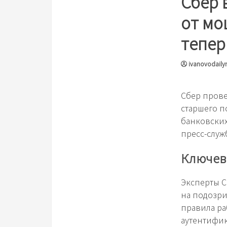
Сбер 
от мо
тепер
ivanovodaily
Сбер прове
старшего п
банковских
пресс-служ
Ключев
Эксперты С
на подозри
правила ра
аутентифи