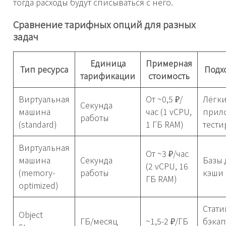
тогда расходы будут списываться с него.
Сравнение тарифных опций для разных
задач
Единица
Примерная
Тип ресурса
Подх
тарификации
стоимость
Виртуальная
От ~0,5 ₽/
Лёгк
Секунда
машина
час (1 vCPU,
прил
работы
(standard)
1 ГБ RAM)
тест
Виртуальная
От ~3 ₽/час
машина
Секунда
Базы 
(2 vCPU, 16
(memory-
работы
кэши
ГБ RAM)
optimized)
Стати
Object
ГБ/месяц
~1,5-2 ₽/ГБ
бэкап