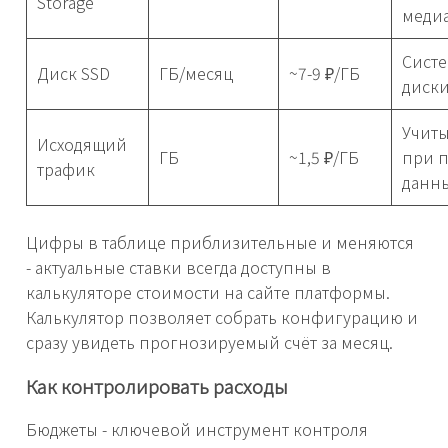
Storage
меди
Сист
Диск SSD
ГБ/месяц
~7-9 ₽/ГБ
диск
Учиты
Исходящий
ГБ
~1,5 ₽/ГБ
при п
трафик
данн
Цифры в таблице приблизительные и меняются
- актуальные ставки всегда доступны в
калькуляторе стоимости на сайте платформы.
Калькулятор позволяет собрать конфигурацию и
сразу увидеть прогнозируемый счёт за месяц.
Как контролировать расходы
Бюджеты - ключевой инструмент контроля